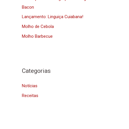
p
Bacon
o
Lançamento: Linguiça Cuiabana!
r
Molho de Cebola
:
Molho Barbecue
Categorias
Notícias
Receitas