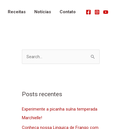
Receitas
Notícias
Contato
P
e
s
q
u
Posts recentes
i
Experimente a picanha suína temperada
s
Marchielle!
a
r
Conheça nossa Linguiça de Frango com